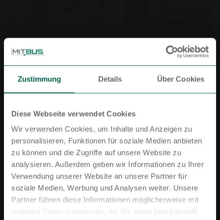
Zustimmung
Details
Über Cookies
Diese Webseite verwendet Cookies
Wir verwenden Cookies, um Inhalte und Anzeigen zu
personalisieren, Funktionen für soziale Medien anbieten
zu können und die Zugriffe auf unsere Website zu
analysieren. Außerdem geben wir Informationen zu Ihrer
Alle Informationen zu den Beförderungsbedingungen
Verwendung unserer Website an unsere Partner für
und Tarifbestimmungen im Nahverkehr der SWG
soziale Medien, Werbung und Analysen weiter. Unsere
finden Sie hier:
Partner führen diese Informationen möglicherweise mit
Bitte beachten Sie
weiteren Daten zusammen, die Sie ihnen bereitgestellt
Zu den Beförderungsbedingungen und