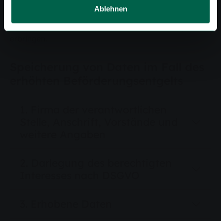
Euro, sofern Sie diesen Nachweis innerhalb einer
Ablehnen
Woche in unserer
RMV-Mobilitätszentrale
im
Kundenzentrum der Stadtwerke Gießen, Marktplatz 15
erbringen.
Speicherung von Daten im Fall des
erhöhten Beförderungsentgelts
1. Firma der verantwortlichen
Stelle, Anschrift, Vorstände und
weitere Angaben
2. Darlegung des berechtigten
Interesses nach DSGVO
3. Erhobene Daten